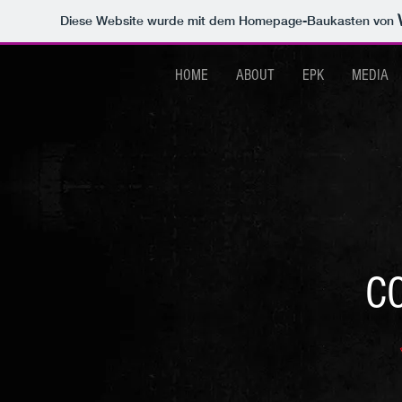
Diese Website wurde mit dem Homepage-Baukasten von
HOME
ABOUT
EPK
MEDIA
C