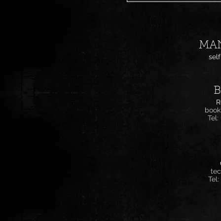
MA
sel
R
book
Tel:
tec
Tel